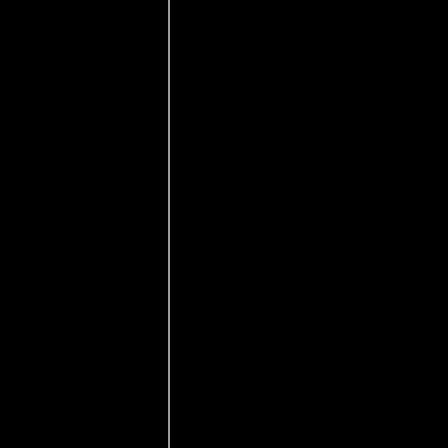
Bells on Fire