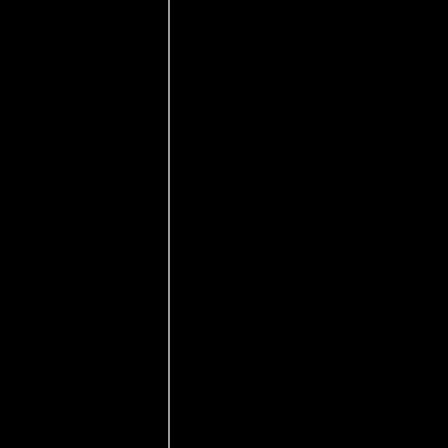
Bonus Joker II