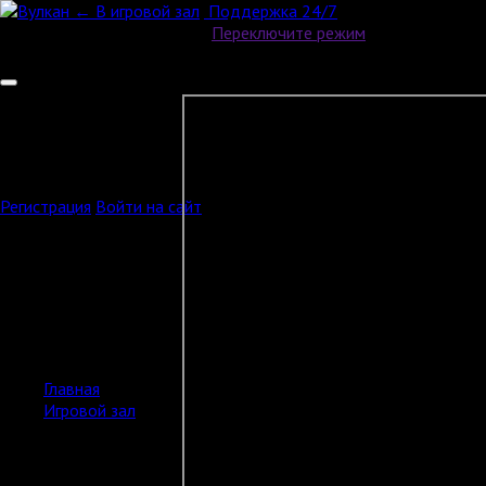
← В игровой зал
Поддержка 24/7
Вы играете в демо-режиме.
Переключите режим
и выигрывайте 
Регистрация
Вы играете
в демо режиме
Выигрывать реальные деньги
вы сможете после регистрации.
Регистрация
Войти на сайт
Или войти через:
Главная
Игровой зал
Bonus Joker II