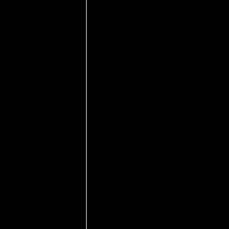
100 Joker Staxx