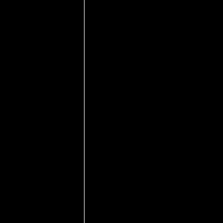
Lost Relics