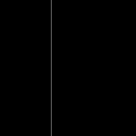
Mountain King