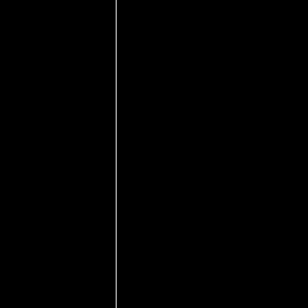
Fruits and Royals