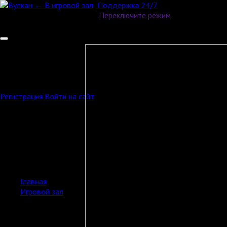
← В игровой зал
Поддержка 24/7
Вы играете в демо-режиме.
Переключите режим
и выигрывайте 
Регистрация
Вы играете
в демо режиме
Выигрывать реальные деньги
вы сможете после регистрации.
Регистрация
Войти на сайт
Или войти через:
Главная
Игровой зал
Haunted Hospital