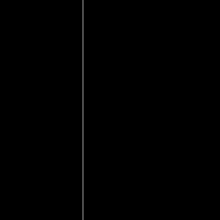
Lucky Coin