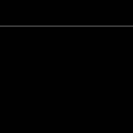
реальные деньги.