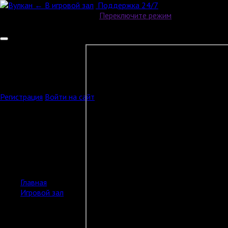
← В игровой зал
Поддержка 24/7
Вы играете в демо-режиме.
Переключите режим
и выигрывайте 
Регистрация
Вы играете
в демо режиме
Выигрывать реальные деньги
вы сможете после регистрации.
Регистрация
Войти на сайт
Или войти через:
Главная
Игровой зал
Mad Mechanic