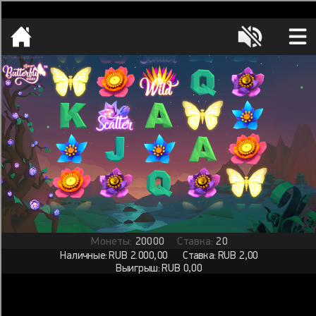
[object HTMLMetaElement]
пополнить счет