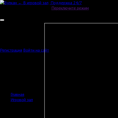
← В игровой зал
Поддержка 24/7
Вы играете в демо-режиме.
Переключите режим
и выигрывайте 
Регистрация
Вы играете
в демо режиме
Выигрывать реальные деньги
вы сможете после регистрации.
Регистрация
Войти на сайт
Или войти через:
Главная
Игровой зал
Leprechaun Hills