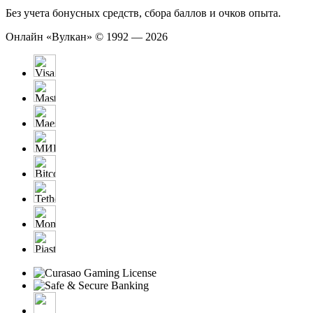
Без учета бонусных средств, сбора баллов и очков опыта.
Онлайн «Вулкан» © 1992 — 2026