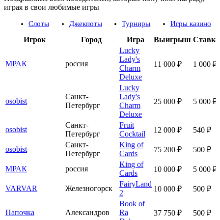
играя в свои любимые игры
Слоты
Джекпоты
Турниры
Игры казино
Игрок
Город
Игра
Выигрыш
Ставка
Lucky
Lady's
МРАК
россия
11 000 ₽
1 000 ₽
Charm
Deluxe
Lucky
Санкт-
Lady's
osobist
25 000 ₽
5 000 ₽
Петербург
Charm
Deluxe
Санкт-
Fruit
osobist
12 000 ₽
540 ₽
Петербург
Cocktail
Санкт-
King of
osobist
75 200 ₽
500 ₽
Петербург
Cards
King of
МРАК
россия
10 000 ₽
5 000 ₽
Cards
FairyLand
VARVAR
Железногорск
10 000 ₽
500 ₽
2
Book of
Папочка
Александров
Ra
37 750 ₽
500 ₽