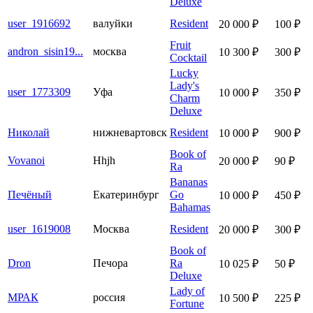
Deluxe
user_1916692
валуйки
Resident
20 000 ₽
100 ₽
Fruit
andron_sisin19...
москва
10 300 ₽
300 ₽
Cocktail
Lucky
Lady's
user_1773309
Уфа
10 000 ₽
350 ₽
Charm
Deluxe
Николай
нижневартовск
Resident
10 000 ₽
900 ₽
Book of
Vovanoi
Hhjh
20 000 ₽
90 ₽
Ra
Bananas
Печёный
Екатеринбург
Go
10 000 ₽
450 ₽
Bahamas
user_1619008
Москва
Resident
20 000 ₽
300 ₽
Book of
Dron
Печора
Ra
10 025 ₽
50 ₽
Deluxe
Lady of
МРАК
россия
10 500 ₽
225 ₽
Fortune