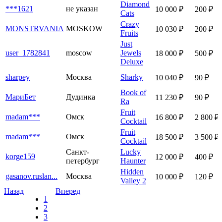
Diamond
***1621
не указан
10 000 ₽
200 ₽
Cats
Crazy
MONSTRVANIA
MOSKOW
10 030 ₽
200 ₽
Fruits
Just
user_1782841
moscow
Jewels
18 000 ₽
500 ₽
Deluxe
sharpey
Москва
Sharky
10 040 ₽
90 ₽
Book of
МариБет
Дудинка
11 230 ₽
90 ₽
Ra
Fruit
madam***
Омск
16 800 ₽
2 800 ₽
Cocktail
Fruit
madam***
Омск
18 500 ₽
3 500 ₽
Cocktail
Санкт-
Lucky
korge159
12 000 ₽
400 ₽
петербург
Haunter
Hidden
gasanov.ruslan...
Москва
10 000 ₽
120 ₽
Valley 2
Назад
Вперед
1
2
3