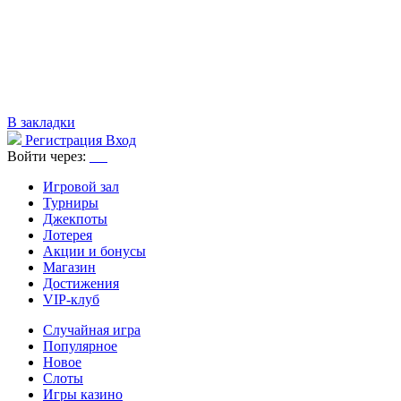
В закладки
Регистрация
Вход
Войти через:
Игровой зал
Турниры
Джекпоты
Лотерея
Акции и бонусы
Магазин
Достижения
VIP-клуб
Случайная игра
Популярное
Новое
Слоты
Игры казино