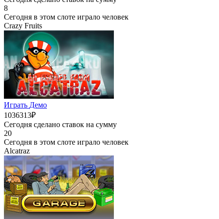
8
Сегодня в этом слоте играло человек
Crazy Fruits
Играть
Демо
1036313₽
Сегодня сделано ставок на сумму
20
Сегодня в этом слоте играло человек
Alcatraz