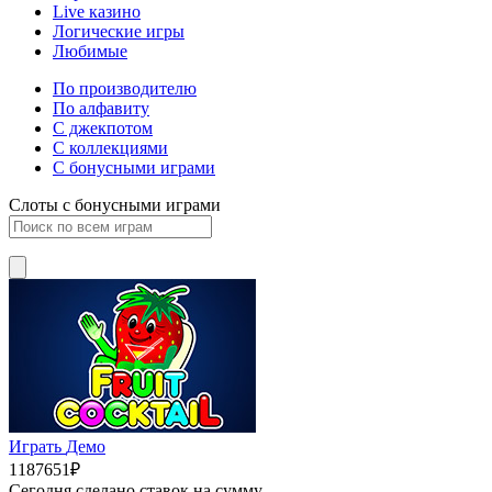
Live казино
Логические игры
Любимые
По производителю
По алфавиту
С джекпотом
С коллекциями
С бонусными играми
Слоты с бонусными играми
Играть
Демо
1187651₽
Сегодня сделано ставок на сумму