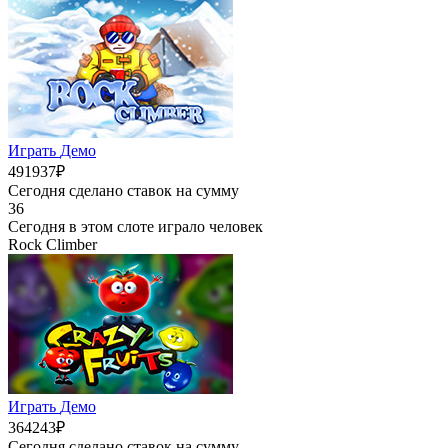
Играть
Демо
491937₽
Сегодня сделано ставок на сумму
36
Сегодня в этом слоте играло человек
Rock Climber
Играть
Демо
364243₽
Сегодня сделано ставок на сумму